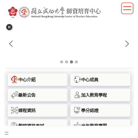
跳
到
主
要
內
容
區
塊
中心介紹
中心成員
最新公告
加入教育學程
課程資訊
學分認證
教師資格考試
半年教育實習
:::