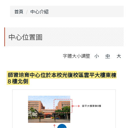
申請教師證書
獎助・補助
首頁
中心介紹
表單下載
常見問題
師培法規
師培評鑑
中心位置圖
字體大小調整
小
中
大
師資培育中心位於本校光復校區雲平大樓東棟
８樓北側