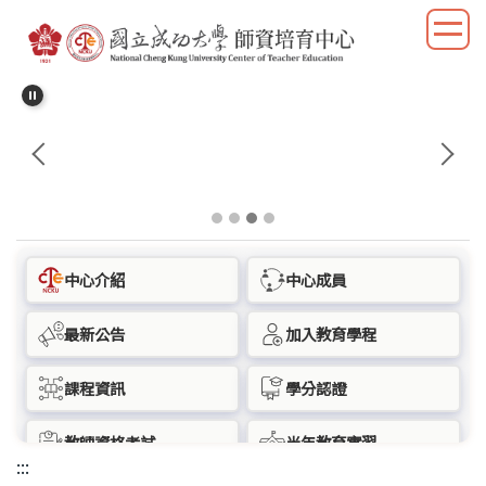
跳
到
主
要
內
容
區
塊
中心介紹
中心成員
最新公告
加入教育學程
課程資訊
學分認證
教師資格考試
半年教育實習
:::