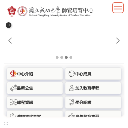
跳
到
主
要
內
容
區
塊
中心介紹
中心成員
最新公告
加入教育學程
課程資訊
學分認證
教師資格考試
半年教育實習
:::