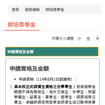
申請教師證書
獎助・補助
首頁
獎助補助
師培獎學金
表單下載
常見問題
師培獎學金
師培法規
師培評鑑
字體大小調整
小
中
大
申請資格及金額
申請資格及金額
申請資格（114年8月1日起適用）：
具本校正式師資生資格之在學學生；
受領獎學金
期間不得為預修生、海外交換生、休學生、保留
學籍生、延畢生、畢業生、退學生、師資培育公
費生、卓越師資培育獎學金師資生或已取得修畢